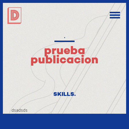
Toggle
naviga
.
prueba
publicacion
SKILLS.
dsadsds